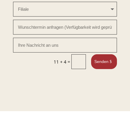
=
11 + 4
Senden